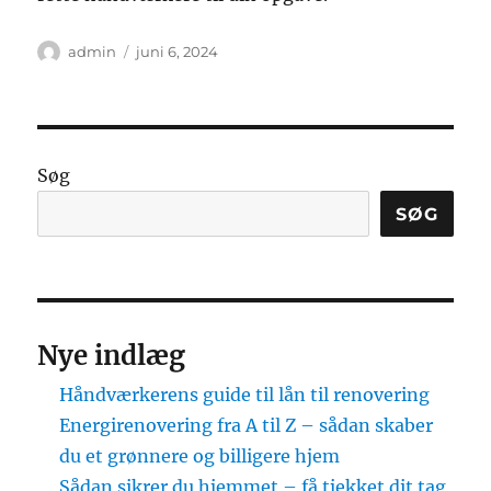
Forfatter
Udgivet
admin
juni 6, 2024
Søg
SØG
Nye indlæg
Håndværkerens guide til lån til renovering
Energirenovering fra A til Z – sådan skaber
du et grønnere og billigere hjem
Sådan sikrer du hjemmet – få tjekket dit tag