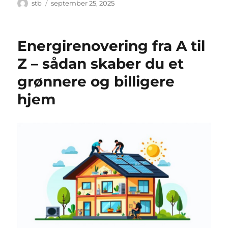
Forfatter
Udgivet
stb
september 25, 2025
Energirenovering fra A til
Z – sådan skaber du et
grønnere og billigere
hjem