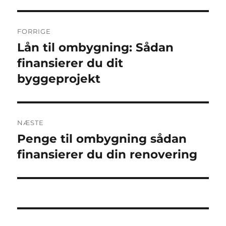
Indlægsnavigation
FORRIGE
Lån til ombygning: Sådan
Forrige
indlæg:
finansierer du dit
byggeprojekt
NÆSTE
Penge til ombygning sådan
Næste
indlæg:
finansierer du din renovering